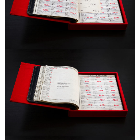
de qualquer referência objectiva.
“O espaço duplicado” afasta-se de uma representação
objectiva, não se encontrando facilmente equivalência
entre a realidade das imagens e a realidade efetiva. As
imagens desconstroem o seu assunto. Um espaço
concreto é transformado numa abstração espacial e,
finalmente, numa abstração pura.
A recriação do lugar em “O espaço duplicado” é da ordem
do psicológico, uma vez que, mais do que mapear sugere
uma experiência sensorial. O registo do espaço parte da
exploração da possibilidade da sua desagregação material
– apenas possível via sequência fotográfica e não operada
de facto – para deixar fluir apenas a atmosfera, permitindo o
surgir de um panorama interior.
O projeto contém 730 imagens e um livro de artista.
Impressão jato de tinta s/ papel Fine Art. Várias dimensões .