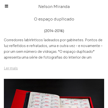
Skip
Nelson Miranda
to
content
O espaço duplicado
(2014-2016)
Corredores labirínticos ladeados por gabinetes. Pontos de
luz refletidos e refratados, uma e outra vez – e novamente –
por um sem número de vidraças. “O espaço duplicado”
apresenta uma série de fotografias do interior de um
espaço que não reconhecemos instantaneamente. A ação
Ler mais
da luz empresta ao espaço uma atmosfera difusa, quase
onírica, intencionalmente capturada nas fotografias: vários
pontos de vista, perspetivas e reflexos são organizados em
sequência, criando uma narrativa de acontecimentos
espaciais, durante a qual o ambiente se desvenda perante o
observador, primeiro como que em câmara lenta e, depois,
num rápido movimento de implosão, do qual resulta a perda